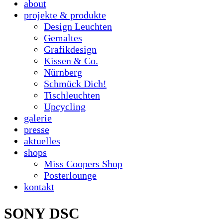
about
projekte & produkte
Design Leuchten
Gemaltes
Grafikdesign
Kissen & Co.
Nürnberg
Schmück Dich!
Tischleuchten
Upcycling
galerie
presse
aktuelles
shops
Miss Coopers Shop
Posterlounge
kontakt
SONY DSC