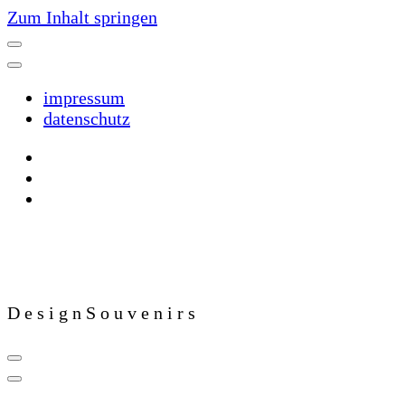
Zum Inhalt springen
impressum
datenschutz
D e s i g n S o u v e n i r s