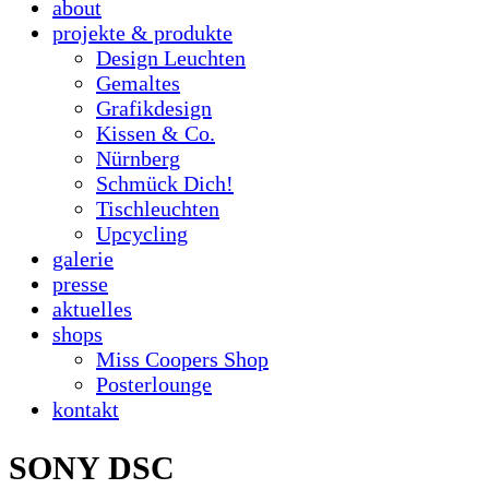
about
projekte & produkte
Design Leuchten
Gemaltes
Grafikdesign
Kissen & Co.
Nürnberg
Schmück Dich!
Tischleuchten
Upcycling
galerie
presse
aktuelles
shops
Miss Coopers Shop
Posterlounge
kontakt
SONY DSC