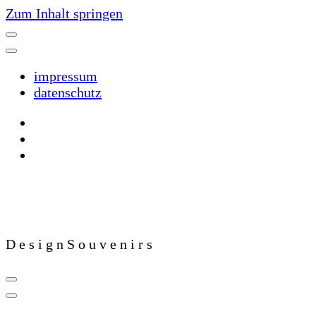
Zum Inhalt springen
impressum
datenschutz
D e s i g n S o u v e n i r s