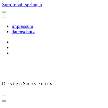
Zum Inhalt springen
impressum
datenschutz
D e s i g n S o u v e n i r s