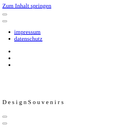
Zum Inhalt springen
impressum
datenschutz
D e s i g n S o u v e n i r s