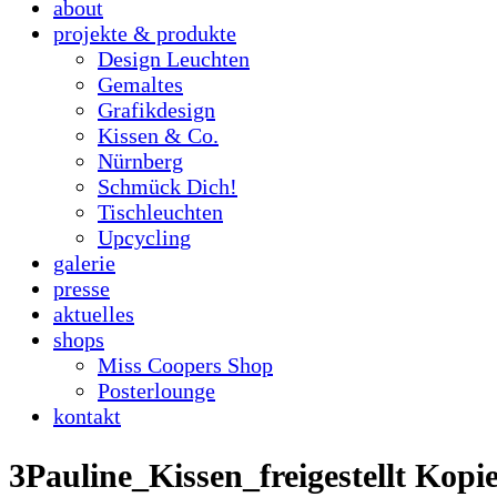
about
projekte & produkte
Design Leuchten
Gemaltes
Grafikdesign
Kissen & Co.
Nürnberg
Schmück Dich!
Tischleuchten
Upcycling
galerie
presse
aktuelles
shops
Miss Coopers Shop
Posterlounge
kontakt
3Pauline_Kissen_freigestellt Kopi