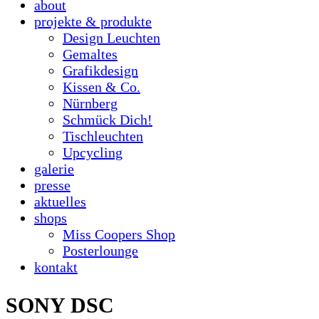
about
projekte & produkte
Design Leuchten
Gemaltes
Grafikdesign
Kissen & Co.
Nürnberg
Schmück Dich!
Tischleuchten
Upcycling
galerie
presse
aktuelles
shops
Miss Coopers Shop
Posterlounge
kontakt
SONY DSC