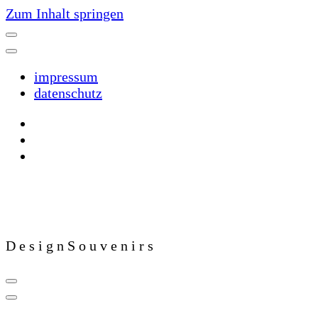
Zum Inhalt springen
impressum
datenschutz
D e s i g n S o u v e n i r s