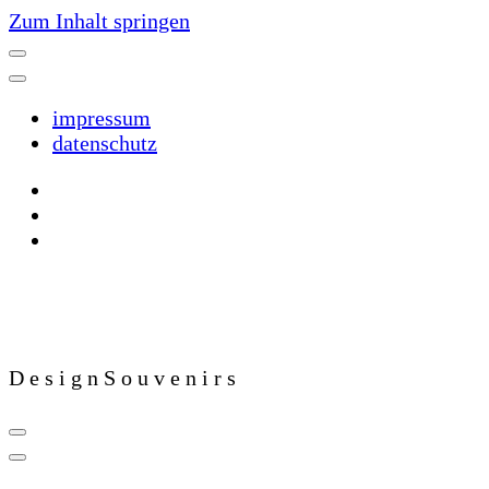
Zum Inhalt springen
impressum
datenschutz
D e s i g n S o u v e n i r s