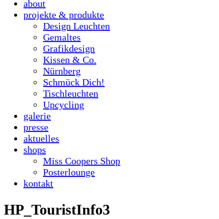
about
projekte & produkte
Design Leuchten
Gemaltes
Grafikdesign
Kissen & Co.
Nürnberg
Schmück Dich!
Tischleuchten
Upcycling
galerie
presse
aktuelles
shops
Miss Coopers Shop
Posterlounge
kontakt
HP_TouristInfo3