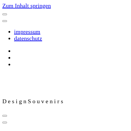
Zum Inhalt springen
impressum
datenschutz
D e s i g n S o u v e n i r s