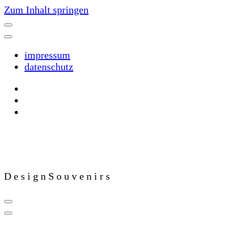
Zum Inhalt springen
impressum
datenschutz
D e s i g n S o u v e n i r s